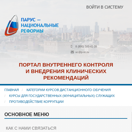
Перейти
ВОЙТИ В СИСТЕМУ
к
основному
содержанию
8 (800) 500-41-39
uc@p-nr.ru
ПОРТАЛ ВНУТРЕННЕГО КОНТРОЛЯ
И ВНЕДРЕНИЯ КЛИНИЧЕСКИХ
РЕКОМЕНДАЦИЙ
ГЛАВНАЯ
КАТЕГОРИИ КУРСОВ ДИСТАНЦИОННОГО ОБУЧЕНИЯ
КУРСЫ ДЛЯ ГОСУДАРСТВЕННЫХ (МУНИЦИПАЛЬНЫХ) СЛУЖАЩИХ
ПРОТИВОДЕЙСТВИЕ КОРРУПЦИИ
ОСНОВНОЕ МЕНЮ
Пропустить
Основное
меню
КАК С НАМИ СВЯЗАТЬСЯ