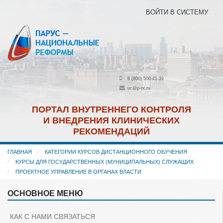
Перейти
ВОЙТИ В СИСТЕМУ
к
основному
содержанию
8 (800) 500-41-39
uc@p-nr.ru
ПОРТАЛ ВНУТРЕННЕГО КОНТРОЛЯ
И ВНЕДРЕНИЯ КЛИНИЧЕСКИХ
РЕКОМЕНДАЦИЙ
ГЛАВНАЯ
КАТЕГОРИИ КУРСОВ ДИСТАНЦИОННОГО ОБУЧЕНИЯ
КУРСЫ ДЛЯ ГОСУДАРСТВЕННЫХ (МУНИЦИПАЛЬНЫХ) СЛУЖАЩИХ
ПРОЕКТНОЕ УПРАВЛЕНИЕ В ОРГАНАХ ВЛАСТИ
ОСНОВНОЕ МЕНЮ
Пропустить
Основное
меню
КАК С НАМИ СВЯЗАТЬСЯ