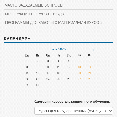
ЧАСТО ЗАДАВАЕМЫЕ ВОПРОСЫ
ИНСТРУКЦИЯ ПО РАБОТЕ В СДО
ПРОГРАММЫ ДЛЯ РАБОТЫ С МАТЕРИАЛАМИ КУРСОВ
Пропустить
КАЛЕНДАРЬ
Пропустить
Навигация
Календарь
Предыдущий
Следующий
←
июн 2026
→
месяц
месяц
Пн
Вт
Ср
Чт
Пт
Сб
Вс
1
2
3
4
5
6
7
8
9
10
11
12
13
14
15
16
17
18
19
20
21
22
23
24
25
26
27
28
29
30
Категории курсов дистанционного обучения: