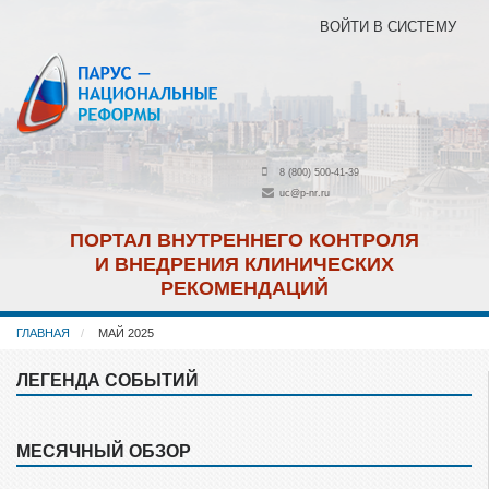
Перейти
ВОЙТИ В СИСТЕМУ
к
основному
содержанию
8 (800) 500-41-39
uc@p-nr.ru
ПОРТАЛ ВНУТРЕННЕГО КОНТРОЛЯ
И ВНЕДРЕНИЯ КЛИНИЧЕСКИХ
РЕКОМЕНДАЦИЙ
ГЛАВНАЯ
МАЙ 2025
ЛЕГЕНДА СОБЫТИЙ
Пропустить
Легенда
событий
МЕСЯЧНЫЙ ОБЗОР
Пропустить
Месячный