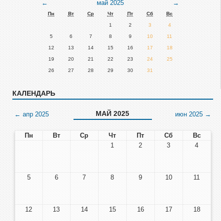
Предыдущий
Следующий
←
май 2025
→
месяц
месяц
Пн
Вт
Ср
Чт
Пт
Сб
Вс
1
2
3
4
5
6
7
8
9
10
11
12
13
14
15
16
17
18
19
20
21
22
23
24
25
26
27
28
29
30
31
КАЛЕНДАРЬ
МАЙ 2025
←
апр 2025
июн 2025
→
Пн
Вт
Ср
Чт
Пт
Сб
Вс
1
2
3
4
5
6
7
8
9
10
11
12
13
14
15
16
17
18