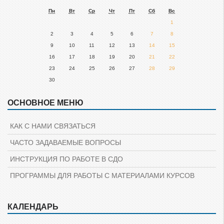
Пн
Вт
Ср
Чт
Пт
Сб
Вс
1
2
3
4
5
6
7
8
9
10
11
12
13
14
15
16
17
18
19
20
21
22
23
24
25
26
27
28
29
30
ОСНОВНОЕ МЕНЮ
Пропустить
Основное
меню
КАК С НАМИ СВЯЗАТЬСЯ
ЧАСТО ЗАДАВАЕМЫЕ ВОПРОСЫ
ИНСТРУКЦИЯ ПО РАБОТЕ В СДО
ПРОГРАММЫ ДЛЯ РАБОТЫ С МАТЕРИАЛАМИ КУРСОВ
Пропустить
КАЛЕНДАРЬ
Пропустить
Навигация
Календарь