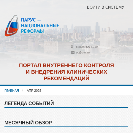
Перейти
ВОЙТИ В СИСТЕМУ
к
основному
содержанию
8 (800) 500-41-39
uc@p-nr.ru
ПОРТАЛ ВНУТРЕННЕГО КОНТРОЛЯ
И ВНЕДРЕНИЯ КЛИНИЧЕСКИХ
РЕКОМЕНДАЦИЙ
ГЛАВНАЯ
АПР 2025
ЛЕГЕНДА СОБЫТИЙ
Пропустить
Легенда
событий
МЕСЯЧНЫЙ ОБЗОР
Пропустить
Месячный