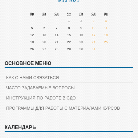
май 2025
Пн
Вт
Ср
Чт
Пт
Сб
Вс
1
2
3
4
5
6
7
8
9
10
11
12
13
14
15
16
17
18
19
20
21
22
23
24
25
26
27
28
29
30
31
ОСНОВНОЕ МЕНЮ
Пропустить
Основное
меню
КАК С НАМИ СВЯЗАТЬСЯ
ЧАСТО ЗАДАВАЕМЫЕ ВОПРОСЫ
ИНСТРУКЦИЯ ПО РАБОТЕ В СДО
ПРОГРАММЫ ДЛЯ РАБОТЫ С МАТЕРИАЛАМИ КУРСОВ
Пропустить
КАЛЕНДАРЬ
Пропустить
Навигация
Календарь